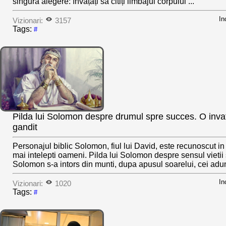
singură alegere: învățați să citiți limbajul corpului ...
In
Vizionari:
3157
Tags:
#
Pilda lui Solomon despre drumul spre succes. O invat
gandit
Personajul biblic Solomon, fiul lui David, este recunoscut in 
mai intelepti oameni. Pilda lui Solomon despre sensul vietii 
Solomon s-a intors din munti, dupa apusul soarelui, cei aduna
In
Vizionari:
1020
Tags:
#