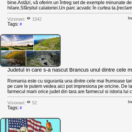
bine.Astăzi, vă oferim un întreg set de exemple minunate de 
hilare.Sfârșitul calatoriei.Un parc acvatic în curtea ta.{reclam
In
Vizionari:
1542
Tags:
#
Judetul in care s-a nascut Brancus unul dintre cele m
Romania este cu siguranta una dintre cele mai frumoase tari
pe care le putem vedea aici pot impresiona pe oricine. De la
farmecul marii orice judet din tara are farmecul si istoria lui 
In
Vizionari:
52
Tags:
#