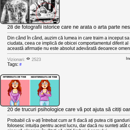
28 de fotografii istorice care ne arata o arta parte nes
Din când în când, auzim că lumea in care traim a inceput sa
ciudata, ceea ce implică de obicei comportamentul diferit a
această afirmație nu este absolut adevărată deoarece omenir
In
Vizionari:
2523
Tags:
#
20 de trucuri psihologice care vă pot ajuta să citiți o
Probabil că v-ați întrebat cum ar fi dacă ați putea citi ganduri
folosesc intuiția pentru acest lucru, dar dacă nu sunteți atât