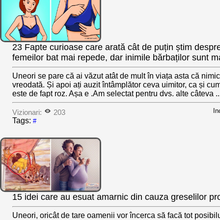
23 Fapte curioase care arată cât de puțin știm despr
femeilor bat mai repede, dar inimile bărbaților sunt m
Uneori se pare că ai văzut atât de mult în viața asta că nimi
vreodată. Și apoi ați auzit întâmplător ceva uimitor, ca și c
este de fapt roz. Așa e .Am selectat pentru dvs. alte câteva ..
In
Vizionari:
203
Tags:
#
15 idei care au esuat amarnic din cauza greselilor pro
Uneori, oricât de tare oamenii vor încerca să facă tot posibi