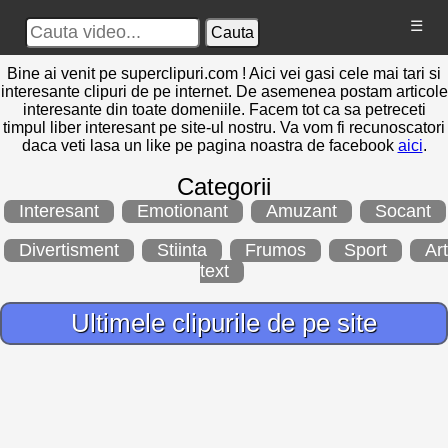
☰
Cauta
Bine ai venit pe superclipuri.com ! Aici vei gasi cele mai tari si
interesante clipuri de pe internet. De asemenea postam articole
interesante din toate domeniile. Facem tot ca sa petreceti
timpul liber interesant pe site-ul nostru. Va vom fi recunoscatori
daca veti lasa un like pe pagina noastra de facebook
aici
.
Categorii
Interesant
Emotionant
Amuzant
Socant
Divertisment
Stiinta
Frumos
Sport
Art
text
Ultimele clipurile de pe site