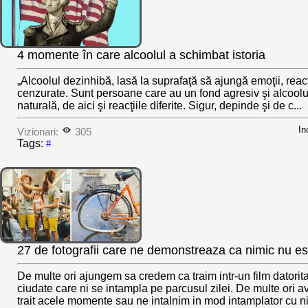
4 momente în care alcoolul a schimbat istoria
„Alcoolul dezinhibă, lasă la suprafaţă să ajungă emoţii, reacţ
cenzurate. Sunt persoane care au un fond agresiv şi alcoolu
naturală, de aici şi reacţiile diferite. Sigur, depinde şi de c...
In
Vizionari:
305
Tags:
#
27 de fotografii care ne demonstreaza ca nimic nu es
De multe ori ajungem sa credem ca traim intr-un film datorita
ciudate care ni se intampla pe parcusul zilei. De multe ori
trait acele momente sau ne intalnim in mod intamplator cu n