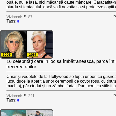
ouăle, nu le lasă, nici măcar să caute mâncare. Caracatița-
piarda si tentaculul, dacă va fi nevoita sa-si protejeze copiii 
In
Vizionari:
87
Tags:
#
16 celebrități care in loc sa îmbătranească, parca în
trecerea anilor
Chiar și vedetele de la Hollywood se luptă uneori cu găsirea 
lucru duce la apariția unor ceremonii de covor roșu, cu tinut
machiaj, păr ciudat și un zâmbet forțat. Dar lucrul cu stilisti 
In
Vizionari:
241
Tags:
#