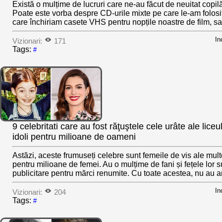
Există o mulțime de lucruri care ne-au făcut de neuitat copil
Poate este vorba despre CD-urile mixte pe care le-am folosit,
care închiriam casete VHS pentru nopțile noastre de film, sa
In
Vizionari:
171
Tags:
#
9 celebritati care au fost răţuştele cele urâte ale liceu
idoli pentru milioane de oameni
Astăzi, aceste frumuseți celebre sunt femeile de vis ale mul
pentru milioane de femei. Au o mulțime de fani și fețele lor s
publicitare pentru mărci renumite. Cu toate acestea, nu au ară
In
Vizionari:
204
Tags:
#