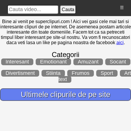
☰
Cauta
Bine ai venit pe superclipuri.com ! Aici vei gasi cele mai tari si
interesante clipuri de pe internet. De asemenea postam articole
interesante din toate domeniile. Facem tot ca sa petreceti
timpul liber interesant pe site-ul nostru. Va vom fi recunoscatori
daca veti lasa un like pe pagina noastra de facebook
aici
.
Categorii
Interesant
Emotionant
Amuzant
Socant
Divertisment
Stiinta
Frumos
Sport
Art
text
Ultimele clipurile de pe site