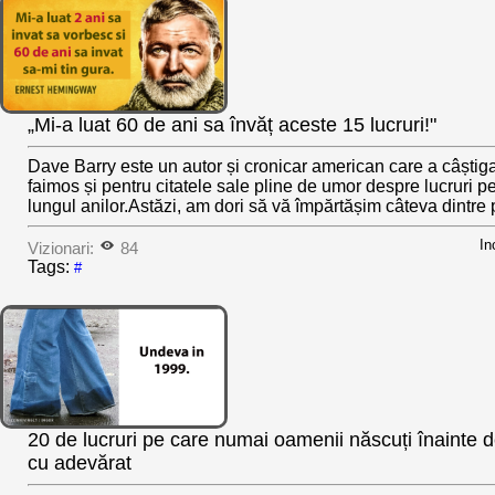
„Mi-a luat 60 de ani sa învăț aceste 15 lucruri!"
Dave Barry este un autor și cronicar american care a câștiga
faimos și pentru citatele sale pline de umor despre lucruri pe
lungul anilor.Astăzi, am dori să vă împărtășim câteva dintre p
In
Vizionari:
84
Tags:
#
20 de lucruri pe care numai oamenii născuți înainte d
cu adevărat