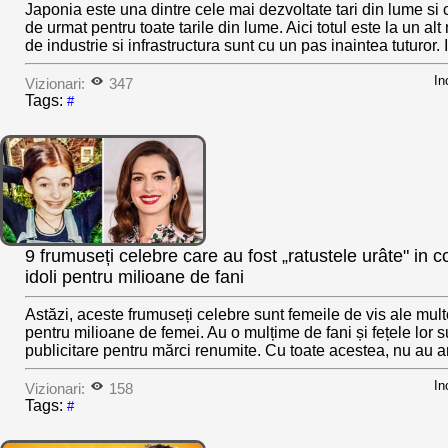
Japonia este una dintre cele mai dezvoltate tari din lume si
de urmat pentru toate tarile din lume. Aici totul este la un alt
de industrie si infrastructura sunt cu un pas inaintea tuturor. I
In
Vizionari:
347
Tags:
#
9 frumuseți celebre care au fost „ratustele urâte" in co
idoli pentru milioane de fani
Astăzi, aceste frumuseți celebre sunt femeile de vis ale mul
pentru milioane de femei. Au o mulțime de fani și fețele lor s
publicitare pentru mărci renumite. Cu toate acestea, nu au ară
In
Vizionari:
158
Tags:
#