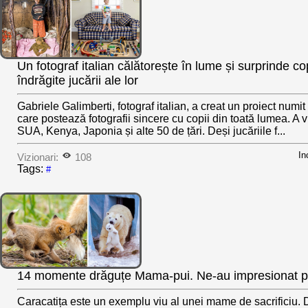
Un fotograf italian călătorește în lume și surprinde co
îndrăgite jucării ale lor
Gabriele Galimberti, fotograf italian, a creat un proiect numit 
care postează fotografii sincere cu copii din toată lumea. A vi
SUA, Kenya, Japonia și alte 50 de țări. Deși jucăriile f...
In
Vizionari:
108
Tags:
#
14 momente drăguțe Mama-pui. Ne-au impresionat pa
Caracatița este un exemplu viu al unei mame de sacrificiu.