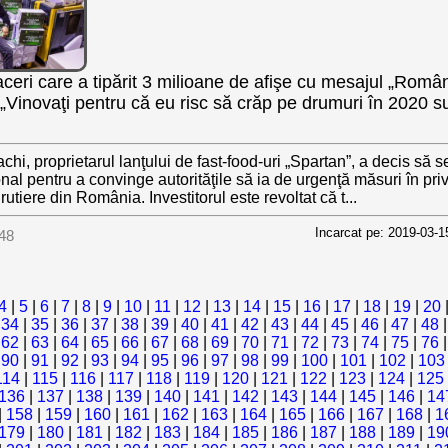
ceri care a tipărit 3 milioane de afişe cu mesajul „Româ
 „Vinovaţi pentru că eu risc să crăp pe drumuri în 2020 s
hi, proprietarul lanţului de fast-food-uri „Spartan”, a decis să s
nal pentru a convinge autorităţile să ia de urgenţă măsuri în priv
i rutiere din România. Investitorul este revoltat că t...
Incarcat pe: 2019-03-1
48
4
|
5
|
6
|
7
|
8
|
9
|
10
|
11
|
12
|
13
|
14
|
15
|
16
|
17
|
18
|
19
|
20
|
34
|
35
|
36
|
37
|
38
|
39
|
40
|
41
|
42
|
43
|
44
|
45
|
46
|
47
|
48
|
62
|
63
|
64
|
65
|
66
|
67
|
68
|
69
|
70
|
71
|
72
|
73
|
74
|
75
|
76
|
90
|
91
|
92
|
93
|
94
|
95
|
96
|
97
|
98
|
99
|
100
|
101
|
102
|
103
114
|
115
|
116
|
117
|
118
|
119
|
120
|
121
|
122
|
123
|
124
|
125
136
|
137
|
138
|
139
|
140
|
141
|
142
|
143
|
144
|
145
|
146
|
14
|
158
|
159
|
160
|
161
|
162
|
163
|
164
|
165
|
166
|
167
|
168
|
1
179
|
180
|
181
|
182
|
183
|
184
|
185
|
186
|
187
|
188
|
189
|
19