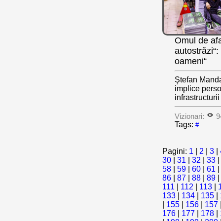
Omul de afa
autostrăzi“:
oameni“
Ştefan Mandac
implice perso
infrastructuri
Vizionari:
9
Tags:
#
Pagini:
1
|
2
|
3
|
30
|
31
|
32
|
33
58
|
59
|
60
|
61
86
|
87
|
88
|
89
111
|
112
|
113
|
133
|
134
|
135
|
|
155
|
156
|
157
176
|
177
|
178
|