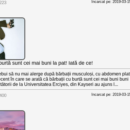
Incarcat pe: 2019-03-1
223
burtă sunt cei mai buni la pat! Iată de ce!
ebui să nu mai alerge după bărbații musculoși, cu abdomen plat, 
ecent în care se arată că bărbații cu burtă sunt cei mai buni buni
ătorii de la Universitatea Erciyes, din Kayseri au ajuns l...
Incarcat pe: 2019-03-1
400