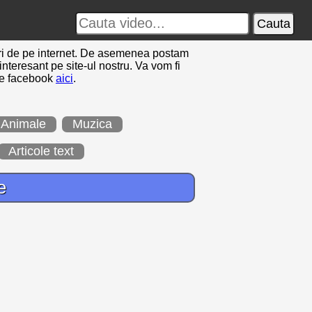
Cauta
ipuri de pe internet. De asemenea postam
interesant pe site-ul nostru. Va vom fi
 de facebook
aici
.
Animale
Muzica
Articole text
e