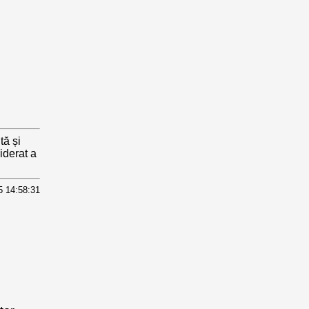
tă și
iderat a
5 14:58:31