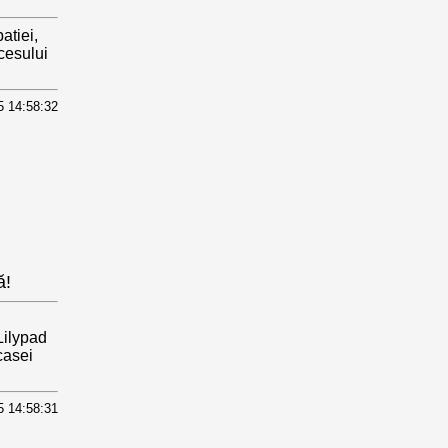
atiei,
xcesului
5 14:58:32
ă!
Lilypad
casei
5 14:58:31