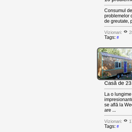
Consumul de la
problemelor d
de greutate, p
Vizionari:
2
Tags:
#
Casă de 23 
La o lungime 
impresionante
se află la We
are ...
Vizionari:
1
Tags:
#