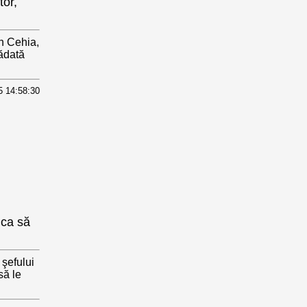
tor,
in Cehia,
tădată
5 14:58:30
 ca să
 şefului
să le