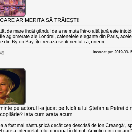
N CARE AR MERITA SĂ TRĂIEȘTI!
ât de mare încât gândul de a ne muta într-o altă țară este înto
ile aglomerate ale Londrei, cafenelele elegante din Paris, acele
te din Byron Bay, îți creează sentimentul că, uneori,...
Incarcat pe: 2019-03-1
45
i minte pe actorul l-a jucat pe Nică a lui Ştefan a Petrei di
n copilărie? Iata cum arata acum
a a fost mai năstruşnică decât cea descrisă de Ion Creangă“, s
care a interpretat rolul principal în filmul „Amintiri din copilărie