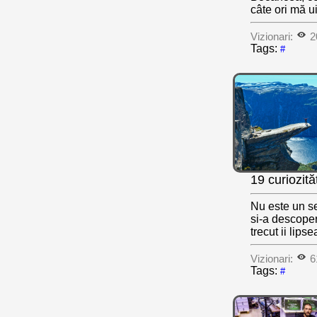
câte ori mă ui
Vizionari:
2
Tags:
#
19 curiozit
Nu este un se
si-a descoper
trecut ii lips
Vizionari:
6
Tags:
#