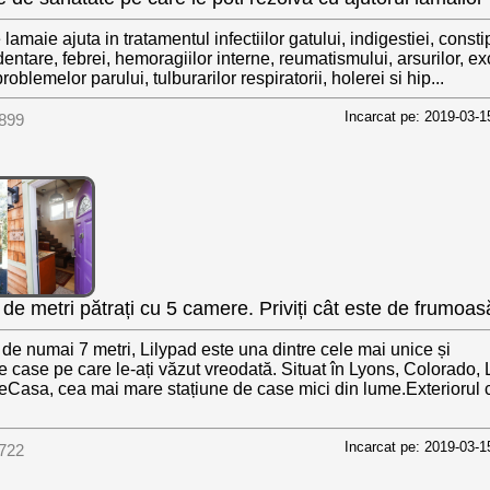
maie ajuta in tratamentul infectiilor gatului, indigestiei, constip
entare, febrei, hemoragiilor interne, reumatismului, arsurilor, e
roblemelor parului, tulburarilor respiratorii, holerei si hip...
Incarcat pe: 2019-03-1
899
de metri pătrați cu 5 camere. Priviți cât este de frumoas
de numai 7 metri, Lilypad este una dintre cele mai unice și
 case pe care le-ați văzut vreodată. Situat în Lyons, Colorado, 
eCasa, cea mai mare stațiune de case mici din lume.Exteriorul 
Incarcat pe: 2019-03-1
722