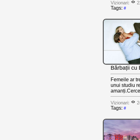
Vizionari:
2
Tags:
#
Bărbații cu 
Femeile ar tr
unui studiu r
amanți.Cercet
Vizionari:
2
Tags:
#