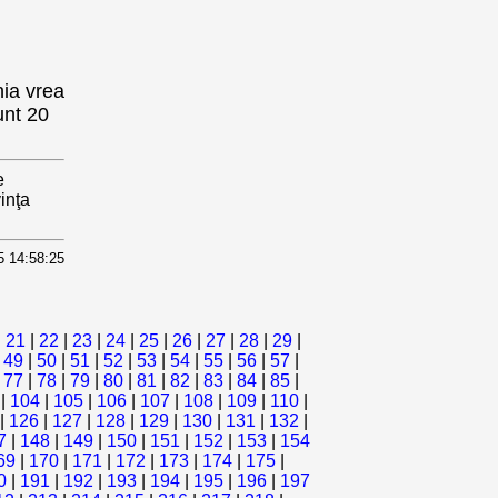
nia vrea
unt 20
e
inţa
5 14:58:25
|
21
|
22
|
23
|
24
|
25
|
26
|
27
|
28
|
29
|
|
49
|
50
|
51
|
52
|
53
|
54
|
55
|
56
|
57
|
|
77
|
78
|
79
|
80
|
81
|
82
|
83
|
84
|
85
|
|
104
|
105
|
106
|
107
|
108
|
109
|
110
|
|
126
|
127
|
128
|
129
|
130
|
131
|
132
|
7
|
148
|
149
|
150
|
151
|
152
|
153
|
154
69
|
170
|
171
|
172
|
173
|
174
|
175
|
0
|
191
|
192
|
193
|
194
|
195
|
196
|
197