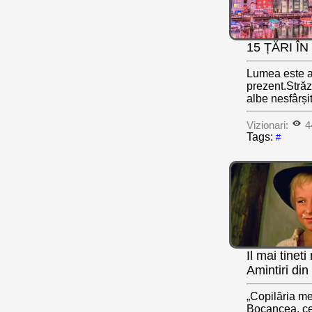
15 ȚĂRI Î
Lumea este at
prezent.Străz
albe nesfârși
Vizionari:
4
Tags:
#
Il mai tinet
Amintiri di
„Copilăria me
Bocancea, cel 