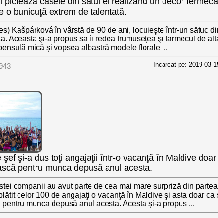
i pictează casele din satul ei realizând un decor fermecă
e o bunicuţă extrem de talentată.
) Kašpárková în vârstă de 90 de ani, locuieşte într-un sătuc d
. Aceasta şi-a propus să îi redea frumuseţea şi farmecul de al
pensulă mică şi vopsea albastră modele florale ...
Incarcat pe: 2019-03-1
943
 şef şi-a dus toţi angajaţii într-o vacanţă în Maldive doar
ască pentru munca depusă anul acesta.
stei companii au avut parte de cea mai mare surpriză din partea
 plătit celor 100 de angajaţi o vacanţă în Maldive şi asta doar ca 
pentru munca depusă anul acesta. Acesta şi-a propus ...