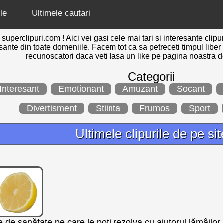
le
Ultimele cautari
 superclipuri.com ! Aici vei gasi cele mai tari si interesante cl
esante din toate domeniile. Facem tot ca sa petreceti timpul liber 
recunoscatori daca veti lasa un like pe pagina noastra
Categorii
Interesant
Emotionant
Amuzant
Socant
Divertisment
Stiinta
Frumos
Sport
Ultimele clipurile de pe sit
 de sanătate pe care le poti rezolva cu ajutorul lămâilor