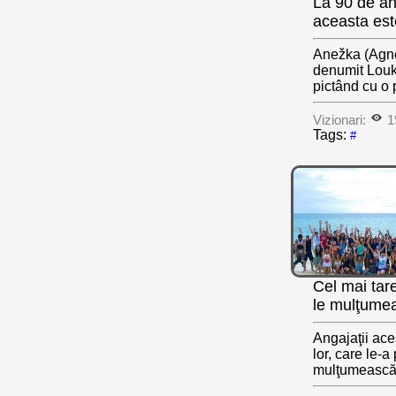
La 90 de an
aceasta est
Anežka (Agnes
denumit Louka
pictând cu o 
Vizionari:
1
Tags:
#
Cel mai tare
le mulţume
Angajaţii ace
lor, care le-a
mulţumească 