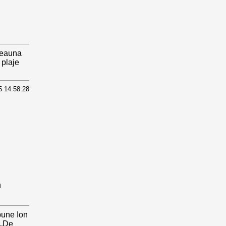
tdeauna
 plaje
5 14:58:28
n
pune Ion
“„De