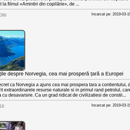
t la filmul «Amintiri din copilărie», de ...
Incarcat pe: 2019-03-1
086
ățile despre Norvegia, cea mai prosperă țară a Europei
cret ca Norvegia a ajuns cea mai prospera tara a contientului,
it extraordinarele resurse naturale si in primul rand petrolul, car
ea cu desavarsire. Ca un grad ridicat de civilizatiesi de constii...
Incarcat pe: 2019-03-1
18