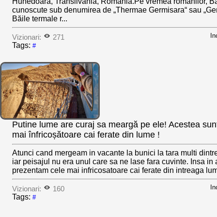
Hunedoara, Transilvania, România.Pe vremea romanilor, B
cunoscute sub denumirea de „Thermae Germisara“ sau „Ger
Băile termale r...
In
Vizionari:
271
Tags:
#
Putine lume are curaj sa meargă pe ele! Acestea sunt
mai înfricoșătoare cai ferate din lume !
Atunci cand mergeam in vacante la bunici la tara multi dint
iar peisajul nu era unul care sa ne lase fara cuvinte. Insa in 
prezentam cele mai infricosatoare cai ferate din intreaga lum
In
Vizionari:
160
Tags:
#