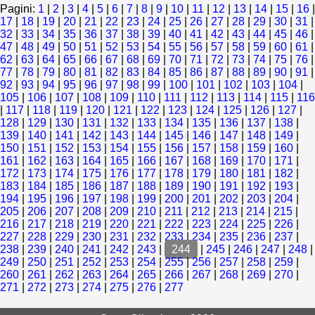
Pagini:
1
|
2
|
3
|
4
|
5
|
6
|
7
|
8
|
9
|
10
|
11
|
12
|
13
|
14
|
15
|
16
|
17
|
18
|
19
|
20
|
21
|
22
|
23
|
24
|
25
|
26
|
27
|
28
|
29
|
30
|
31
|
32
|
33
|
34
|
35
|
36
|
37
|
38
|
39
|
40
|
41
|
42
|
43
|
44
|
45
|
46
|
47
|
48
|
49
|
50
|
51
|
52
|
53
|
54
|
55
|
56
|
57
|
58
|
59
|
60
|
61
|
62
|
63
|
64
|
65
|
66
|
67
|
68
|
69
|
70
|
71
|
72
|
73
|
74
|
75
|
76
|
77
|
78
|
79
|
80
|
81
|
82
|
83
|
84
|
85
|
86
|
87
|
88
|
89
|
90
|
91
|
92
|
93
|
94
|
95
|
96
|
97
|
98
|
99
|
100
|
101
|
102
|
103
|
104
|
105
|
106
|
107
|
108
|
109
|
110
|
111
|
112
|
113
|
114
|
115
|
116
|
117
|
118
|
119
|
120
|
121
|
122
|
123
|
124
|
125
|
126
|
127
|
128
|
129
|
130
|
131
|
132
|
133
|
134
|
135
|
136
|
137
|
138
|
139
|
140
|
141
|
142
|
143
|
144
|
145
|
146
|
147
|
148
|
149
|
150
|
151
|
152
|
153
|
154
|
155
|
156
|
157
|
158
|
159
|
160
|
161
|
162
|
163
|
164
|
165
|
166
|
167
|
168
|
169
|
170
|
171
|
172
|
173
|
174
|
175
|
176
|
177
|
178
|
179
|
180
|
181
|
182
|
183
|
184
|
185
|
186
|
187
|
188
|
189
|
190
|
191
|
192
|
193
|
194
|
195
|
196
|
197
|
198
|
199
|
200
|
201
|
202
|
203
|
204
|
205
|
206
|
207
|
208
|
209
|
210
|
211
|
212
|
213
|
214
|
215
|
216
|
217
|
218
|
219
|
220
|
221
|
222
|
223
|
224
|
225
|
226
|
227
|
228
|
229
|
230
|
231
|
232
|
233
|
234
|
235
|
236
|
237
|
238
|
239
|
240
|
241
|
242
|
243
|
244
|
245
|
246
|
247
|
248
|
249
|
250
|
251
|
252
|
253
|
254
|
255
|
256
|
257
|
258
|
259
|
260
|
261
|
262
|
263
|
264
|
265
|
266
|
267
|
268
|
269
|
270
|
271
|
272
|
273
|
274
|
275
|
276
|
277