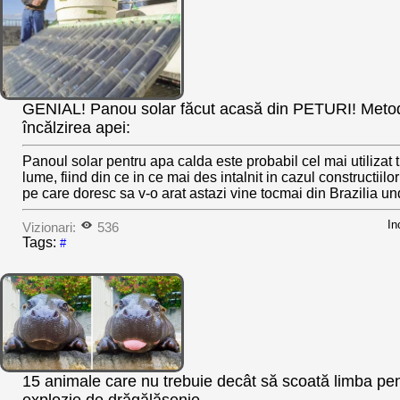
GENIAL! Panou solar făcut acasă din PETURI! Metod
încălzirea apei:
Panoul solar pentru apa calda este probabil cel mai utilizat 
lume, fiind din ce in ce mai des intalnit in cazul constructiilo
pe care doresc sa v-o arat astazi vine tocmai din Brazilia un
In
Vizionari:
536
Tags:
#
15 animale care nu trebuie decât să scoată limba pe
explozie de drăgălăşenie