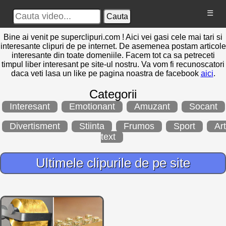
☰
Cauta
Bine ai venit pe superclipuri.com ! Aici vei gasi cele mai tari si
interesante clipuri de pe internet. De asemenea postam articole
interesante din toate domeniile. Facem tot ca sa petreceti
timpul liber interesant pe site-ul nostru. Va vom fi recunoscatori
daca veti lasa un like pe pagina noastra de facebook
aici
.
Categorii
Interesant
Emotionant
Amuzant
Socant
Divertisment
Stiinta
Frumos
Sport
Art
text
Ultimele clipurile de pe site