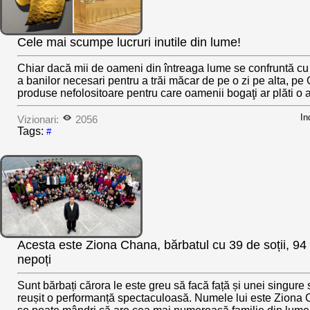
Cele mai scumpe lucruri inutile din lume!
Chiar dacă mii de oameni din întreaga lume se confruntă cu l
a banilor necesari pentru a trăi măcar de pe o zi pe alta, pe G
produse nefolositoare pentru care oamenii bogaţi ar plăti o 
In
Vizionari:
2056
Tags:
#
Acesta este Ziona Chana, bărbatul cu 39 de soții, 94 
nepoți
Sunt bărbați cărora le este greu să facă față și unei singure s
reușit o performanță spectaculoasă. Numele lui este Ziona 