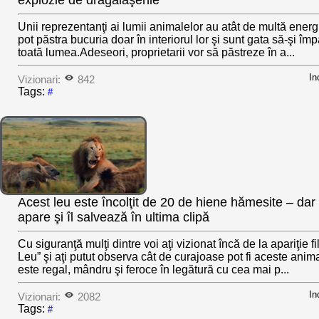
Unii reprezentanţi ai lumii animalelor au atât de multă energi
pot păstra bucuria doar în interiorul lor şi sunt gata să-şi î
toată lumea.Adeseori, proprietarii vor să păstreze în a...
In
Vizionari:
842
Tags:
#
Acest leu este încolţit de 20 de hiene hămesite – dar 
apare şi îl salvează în ultima clipă
Cu siguranţă mulţi dintre voi aţi vizionat încă de la apariţie
Leu” şi aţi putut observa cât de curajoase pot fi aceste ani
este regal, mândru şi feroce în legătură cu cea mai p...
In
Vizionari:
2082
Tags:
#