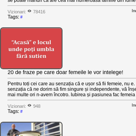
se poate mândri că are cea mai numeroasă familie din lume.
In
Vizionari:
78416
Tags:
#
20 de fraze pe care doar femeile le vor intelege!
Pentru toți cei care au senzația că e ușor să fii femeie, nu e.
senzația că ne dorim să fim singure și independente, vă înș
mai multe ori n-avem încotro. Iubirea și pasiunea fac femeia 
In
Vizionari:
948
Tags:
#