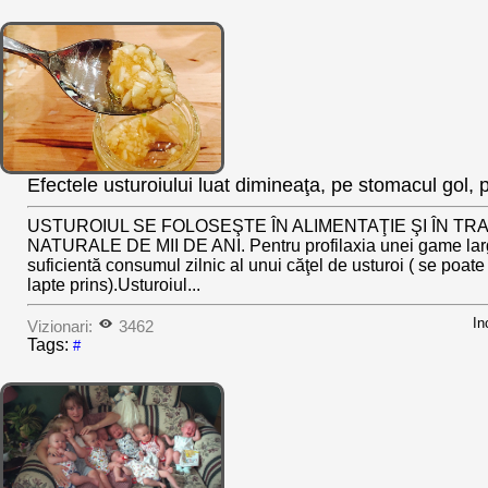
Efectele usturoiului luat dimineaţa, pe stomacul gol, p
USTUROIUL SE FOLOSEŞTE ÎN ALIMENTAŢIE ŞI ÎN T
NATURALE DE MII DE ANI. Pentru profilaxia unei game largi
suficientă consumul zilnic al unui căţel de usturoi ( se poat
lapte prins).Usturoiul...
In
Vizionari:
3462
Tags:
#