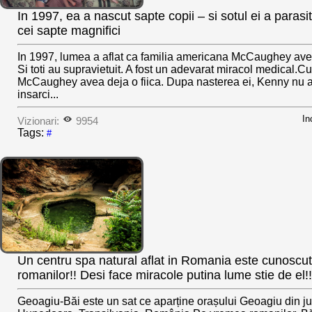
In 1997, ea a nascut sapte copii – si sotul ei a parasi
cei sapte magnifici
In 1997, lumea a aflat ca familia americana McCaughey ave
Si toti au supravietuit. A fost un adevarat miracol medical.
McCaughey avea deja o fiica. Dupa nasterea ei, Kenny nu 
insarci...
In
Vizionari:
9954
Tags:
#
Un centru spa natural aflat in Romania este cunoscu
romanilor!! Desi face miracole putina lume stie de el!!
Geoagiu-Băi este un sat ce aparține orașului Geoagiu din ju