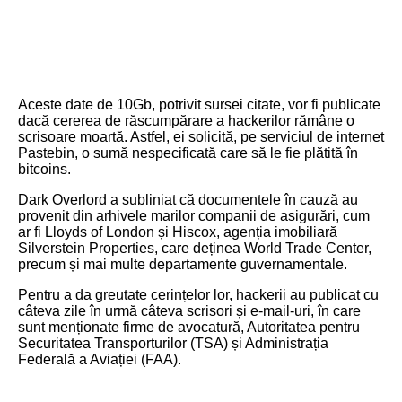
Aceste date de 10Gb, potrivit sursei citate, vor fi publicate
dacă cererea de răscumpărare a hackerilor rămâne o
scrisoare moartă. Astfel, ei solicită, pe serviciul de internet
Pastebin, o sumă nespecificată care să le fie plătită în
bitcoins.
Dark Overlord a subliniat că documentele în cauză au
provenit din arhivele marilor companii de asigurări, cum
ar fi Lloyds of London și Hiscox, agenția imobiliară
Silverstein Properties, care deținea World Trade Center,
precum și mai multe departamente guvernamentale.
Pentru a da greutate cerințelor lor, hackerii au publicat cu
câteva zile în urmă câteva scrisori și e-mail-uri, în care
sunt menționate firme de avocatură, Autoritatea pentru
Securitatea Transporturilor (TSA) și Administrația
Federală a Aviației (FAA).