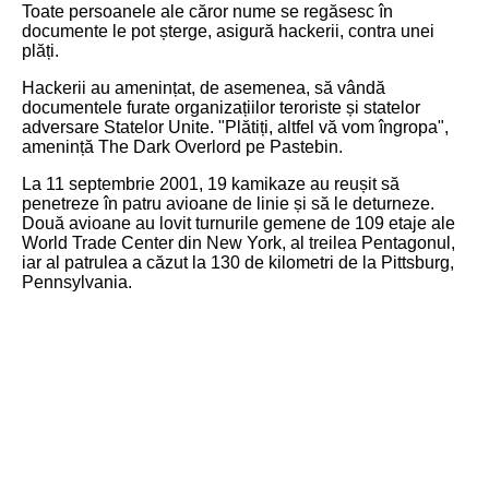
Toate persoanele ale căror nume se regăsesc în
documente le pot șterge, asigură hackerii, contra unei
plăți.
Hackerii au amenințat, de asemenea, să vândă
documentele furate organizațiilor teroriste și statelor
adversare Statelor Unite. "Plătiți, altfel vă vom îngropa",
amenință The Dark Overlord pe Pastebin.
La 11 septembrie 2001, 19 kamikaze au reușit să
penetreze în patru avioane de linie și să le deturneze.
Două avioane au lovit turnurile gemene de 109 etaje ale
World Trade Center din New York, al treilea Pentagonul,
iar al patrulea a căzut la 130 de kilometri de la Pittsburg,
Pennsylvania.