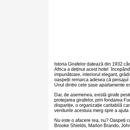
Istoria Girafelor datează din 1932 cân
Africa a deținut acest hotel începând
impunătoare, interiorul elegant, grădin
oaspeții remarca adesea că peisajul ho
Unul dintre cele șase apartamente est
Dar, de asemenea, există girafe peste
protejarea girafelor, prin fondarea F
dispariție, o organizație caritabilă car
veniturile acestuia merg spre a ajuta
Nu este o afacere rea, nu? Oaspeți ce
Brooke Shields, Marlon Brando, John