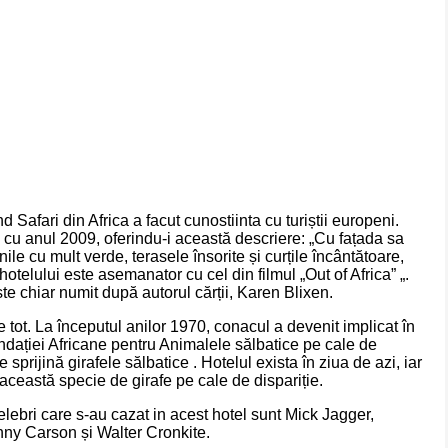
d Safari din Africa a facut cunostiinta cu turiștii europeni.
 cu anul 2009, oferindu-i această descriere: „Cu fațada sa
ile cu mult verde, terasele însorite și curțile încântătoare,
telului este asemanator cu cel din filmul „Out of Africa” „.
e chiar numit după autorul cărții, Karen Blixen.
 tot. La începutul anilor 1970, conacul a devenit implicat în
undației Africane pentru Animalele sălbatice pe cale de
e sprijină girafele sălbatice . Hotelul exista în ziua de azi, iar
 această specie de girafe pe cale de dispariție.
lebri care s-au cazat in acest hotel sunt Mick Jagger,
ny Carson și Walter Cronkite.