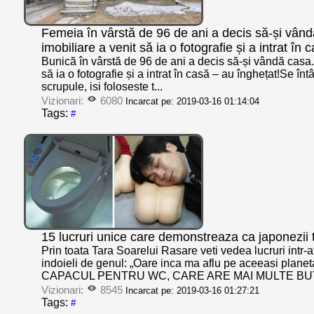
Femeia în vârstă de 96 de ani a decis să-și vând
imobiliare a venit să ia o fotografie și a intrat în 
Bunică în vârstă de 96 de ani a decis să-și vândă casa.
să ia o fotografie și a intrat în casă – au înghețat!Se î
scrupule, isi foloseste t...
Vizionari:
6080
Incarcat pe: 2019-03-16 01:14:04
Tags:
#
15 lucruri unice care demonstreaza ca japonezii t
Prin toata Tara Soarelui Rasare veti vedea lucruri intr-a
indoieli de genul: „Oare inca ma aflu pe aceeasi pl
CAPACUL PENTRU WC, CARE ARE MAI MULTE BU
Vizionari:
8545
Incarcat pe: 2019-03-16 01:27:21
Tags:
#